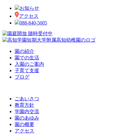
お知らせ
アクセス
088-840-5005
園の紹介
園での生活
入園のご案内
子育て支援
ブログ
ごあいさつ
教育方針
学園内交流
園のあゆみ
園の概要
アクセス