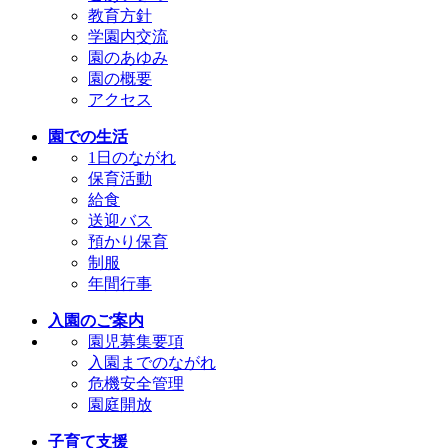
教育方針
学園内交流
園のあゆみ
園の概要
アクセス
園での生活
1日のながれ
保育活動
給食
送迎バス
預かり保育
制服
年間行事
入園のご案内
園児募集要項
入園までのながれ
危機安全管理
園庭開放
子育て支援