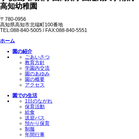
高知幼稚園
〒780-0956
高知県高知市北端町100番地
TEL:088-840-5005 / FAX:088-840-5551
ホーム
園の紹介
ごあいさつ
教育方針
学園内交流
園のあゆみ
園の概要
アクセス
園での生活
1日のながれ
保育活動
給食
送迎バス
預かり保育
制服
年間行事