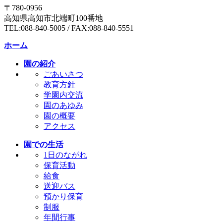
〒780-0956
高知県高知市北端町100番地
TEL:088-840-5005 / FAX:088-840-5551
ホーム
園の紹介
ごあいさつ
教育方針
学園内交流
園のあゆみ
園の概要
アクセス
園での生活
1日のながれ
保育活動
給食
送迎バス
預かり保育
制服
年間行事