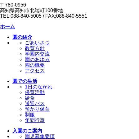
〒780-0956
高知県高知市北端町100番地
TEL:088-840-5005 / FAX:088-840-5551
ホーム
園の紹介
ごあいさつ
教育方針
学園内交流
園のあゆみ
園の概要
アクセス
園での生活
1日のながれ
保育活動
給食
送迎バス
預かり保育
制服
年間行事
入園のご案内
園児募集要項