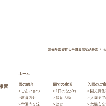
高知学園短期大学附属高知幼稚園
ホ
ホーム
園の紹介
園での生活
入園のご
稚園
ごあいさつ
1日のながれ
園児募集
教育方針
保育活動
入園まで
学園内交流
給食
危機安全