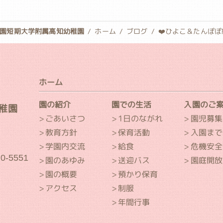
園短期大学附属高知幼稚園
ホーム
ブログ
❤️ひよこ＆たんぽ
ホーム
園の紹介
園での生活
入園のご
稚園
ごあいさつ
1日のながれ
園児募集
教育方針
保育活動
入園まで
学園内交流
給食
危機安全
40-5551
園のあゆみ
送迎バス
園庭開放
園の概要
預かり保育
アクセス
制服
年間行事