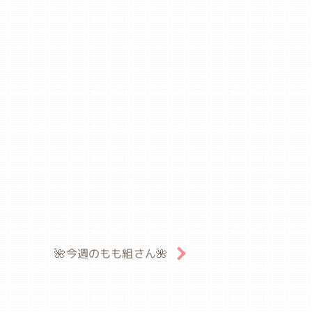
🌺今週のもも組さん🌺