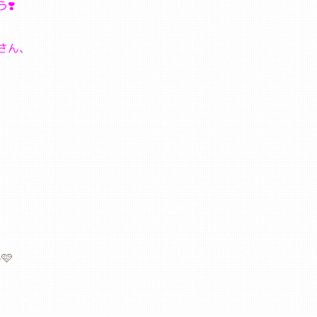
❣️
さん、
🩷