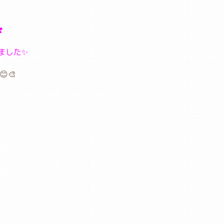
️
ました✨
🎨
、
、