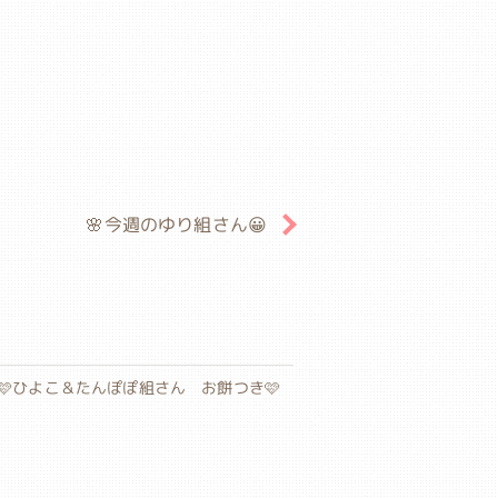
🌸今週のゆり組さん😀
🩷ひよこ＆たんぽぽ組さん お餅つき🩷