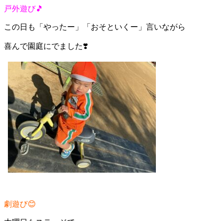
戸外遊び🎵
この日も「やったー」「おそといくー」言いながら
喜んで園庭にでました❣️
劇遊び😊