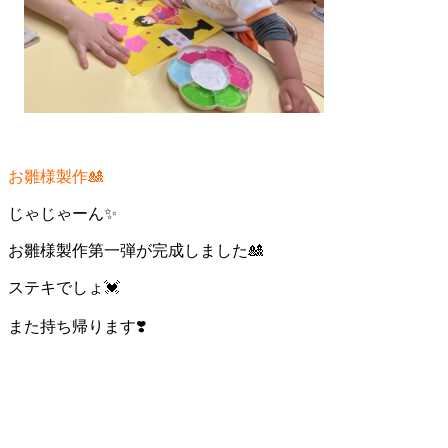
お雛様製作🎎
じゃじゃーん✨
お雛様製作第一弾が完成しました🎎
ステキでしょ💓
また持ち帰ります❣️