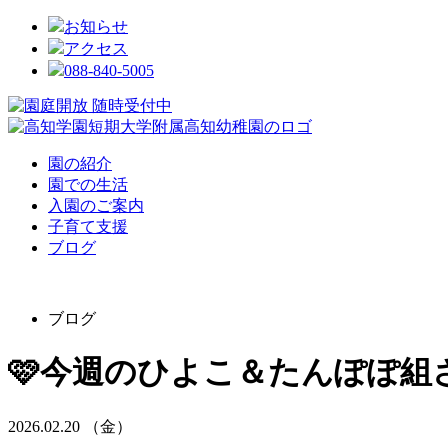
お知らせ
アクセス
088-840-5005
園の紹介
園での生活
入園のご案内
子育て支援
ブログ
ブログ
🩷今週のひよこ＆たんぽぽ組さ
2026.02.20 （金）