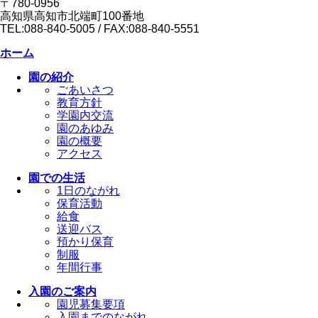
〒780-0956
高知県高知市北端町100番地
TEL:088-840-5005 / FAX:088-840-5551
ホーム
園の紹介
ごあいさつ
教育方針
学園内交流
園のあゆみ
園の概要
アクセス
園での生活
1日のながれ
保育活動
給食
送迎バス
預かり保育
制服
年間行事
入園のご案内
園児募集要項
入園までのながれ