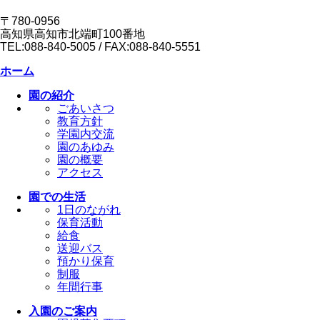
〒780-0956
高知県高知市北端町100番地
TEL:088-840-5005 / FAX:088-840-5551
ホーム
園の紹介
ごあいさつ
教育方針
学園内交流
園のあゆみ
園の概要
アクセス
園での生活
1日のながれ
保育活動
給食
送迎バス
預かり保育
制服
年間行事
入園のご案内