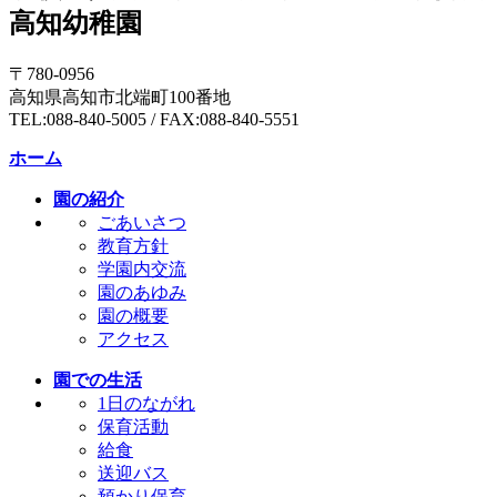
高知幼稚園
〒780-0956
高知県高知市北端町100番地
TEL:088-840-5005 / FAX:088-840-5551
ホーム
園の紹介
ごあいさつ
教育方針
学園内交流
園のあゆみ
園の概要
アクセス
園での生活
1日のながれ
保育活動
給食
送迎バス
預かり保育