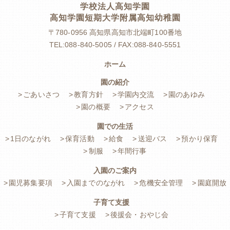
学校法人高知学園
高知学園短期大学附属高知幼稚園
〒780-0956
高知県高知市北端町100番地
TEL:088-840-5005 / FAX:088-840-5551
ホーム
園の紹介
ごあいさつ
教育方針
学園内交流
園のあゆみ
園の概要
アクセス
園での生活
1日のながれ
保育活動
給食
送迎バス
預かり保育
制服
年間行事
入園のご案内
園児募集要項
入園までのながれ
危機安全管理
園庭開放
子育て支援
子育て支援
後援会・おやじ会