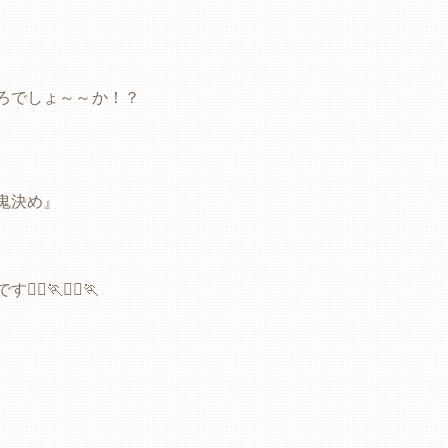
ろでしょ～～か！？
鬼決め』
🏃🏃‍♂️🏃