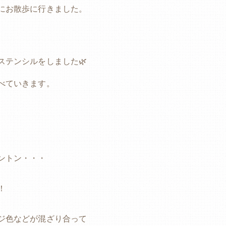
にお散歩に行きました。
ステンシルをしました🌿
べていきます。
、
ントン・・・
！
ジ色などが混ざり合って