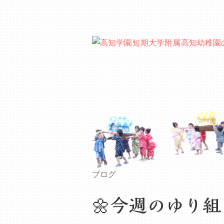
ブログ
🌼今週のゆり組