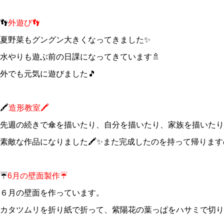
👣
外遊び👣
夏野菜もグングン大きくなってきました✨
水やりも遊ぶ前の日課になってきています🚿
外でも元気に遊びました🎵
🖍️
造形教室🖍️
先週の続きで傘を描いたり、自分を描いたり、家族を描いたり
素敵な作品になりました🖍️✨また完成したのを持って帰りま
☔️
6月の壁面製作☔️
６月の壁面を作っています。
カタツムリを折り紙で折って、紫陽花の葉っぱをハサミで切り