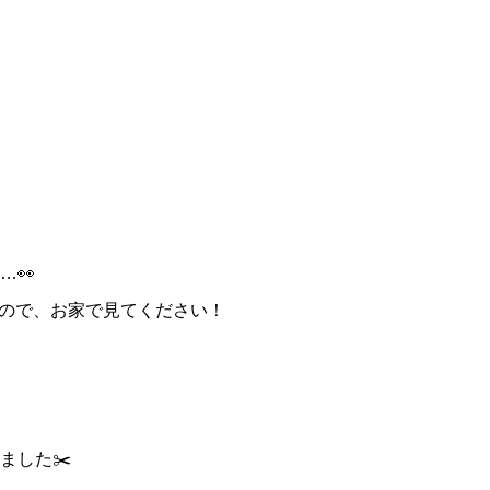
…👀
すので、お家で見てください！
ました✂️