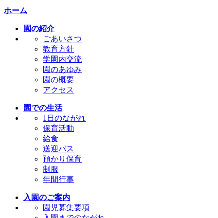
ホーム
園の紹介
ごあいさつ
教育方針
学園内交流
園のあゆみ
園の概要
アクセス
園での生活
1日のながれ
保育活動
給食
送迎バス
預かり保育
制服
年間行事
入園のご案内
園児募集要項
入園までのながれ