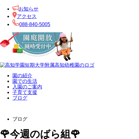
お知らせ
アクセス
088-840-5005
園の紹介
園での生活
入園のご案内
子育て支援
ブログ
ブログ
🌹今週のばら組🌹