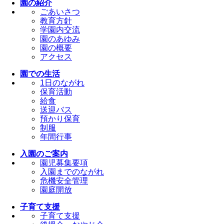
園の紹介
ごあいさつ
教育方針
学園内交流
園のあゆみ
園の概要
アクセス
園での生活
1日のながれ
保育活動
給食
送迎バス
預かり保育
制服
年間行事
入園のご案内
園児募集要項
入園までのながれ
危機安全管理
園庭開放
子育て支援
子育て支援