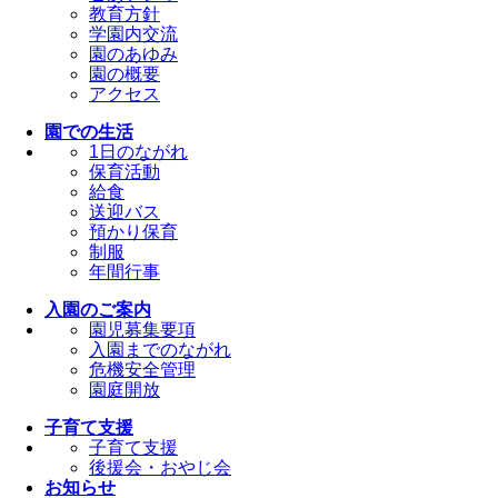
教育方針
学園内交流
園のあゆみ
園の概要
アクセス
園での生活
1日のながれ
保育活動
給食
送迎バス
預かり保育
制服
年間行事
入園のご案内
園児募集要項
入園までのながれ
危機安全管理
園庭開放
子育て支援
子育て支援
後援会・おやじ会
お知らせ