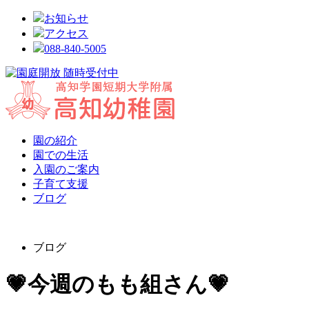
お知らせ
アクセス
088-840-5005
園の紹介
園での生活
入園のご案内
子育て支援
ブログ
ブログ
💗今週のもも組さん💗