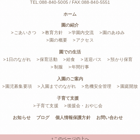
TEL:088-840-5005 / FAX:088-840-5551
ホーム
園の紹介
ごあいさつ
教育方針
学園内交流
園のあゆみ
園の概要
アクセス
園での生活
1日のながれ
保育活動
給食
送迎バス
預かり保育
制服
年間行事
入園のご案内
園児募集要項
入園までのながれ
危機安全管理
園庭開放
子育て支援
子育て支援
後援会・おやじ会
お知らせ
ブログ
個人情報保護方針
お問い合わせ
↑
このページの上へ