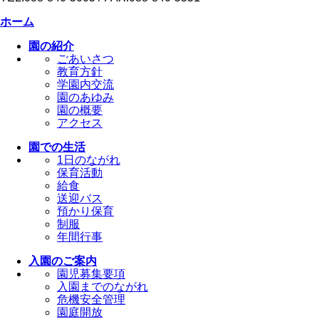
ホーム
園の紹介
ごあいさつ
教育方針
学園内交流
園のあゆみ
園の概要
アクセス
園での生活
1日のながれ
保育活動
給食
送迎バス
預かり保育
制服
年間行事
入園のご案内
園児募集要項
入園までのながれ
危機安全管理
園庭開放