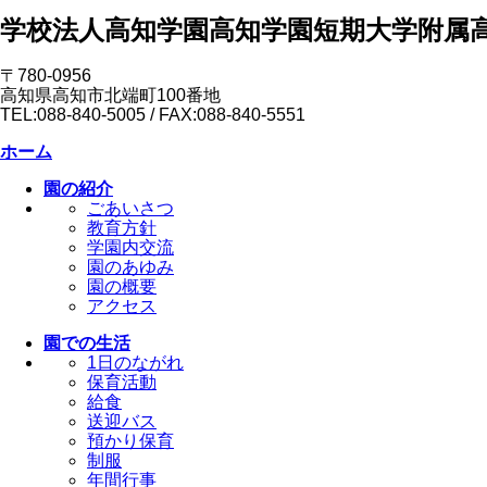
学校法人高知学園
高知学園短期大学附属
〒780-0956
高知県高知市北端町100番地
TEL:088-840-5005 / FAX:088-840-5551
ホーム
園の紹介
ごあいさつ
教育方針
学園内交流
園のあゆみ
園の概要
アクセス
園での生活
1日のながれ
保育活動
給食
送迎バス
預かり保育
制服
年間行事