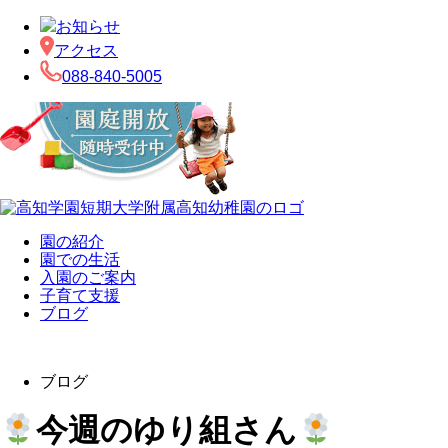
お知らせ
アクセス
088-840-5005
園の紹介
園での生活
入園のご案内
子育て支援
ブログ
ブログ
今週のゆり組さん