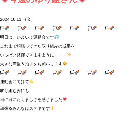
2024.10.11 （金）
🏳‍
🏳‍
🏳‍
🏳‍
🏳‍
🏳‍
🏳‍
明日は、いよいよ運動会です
これまで頑張ってきた取り組みの成果を
いっぱい発揮できますように・・・
大きな声援＆拍手をお願いします
🏳‍
🏳‍
🏳‍
🏳‍
🏳‍
🏳‍
🏳‍
運動会に向けて
取り組む姿にも
日に日にたくましさを感じました
頑張るみんなはステキです