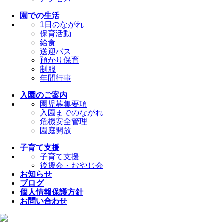
園での生活
1日のながれ
保育活動
給食
送迎バス
預かり保育
制服
年間行事
入園のご案内
園児募集要項
入園までのながれ
危機安全管理
園庭開放
子育て支援
子育て支援
後援会・おやじ会
お知らせ
ブログ
個人情報保護方針
お問い合わせ