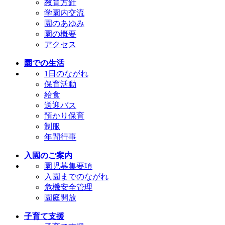
教育方針
学園内交流
園のあゆみ
園の概要
アクセス
園での生活
1日のながれ
保育活動
給食
送迎バス
預かり保育
制服
年間行事
入園のご案内
園児募集要項
入園までのながれ
危機安全管理
園庭開放
子育て支援