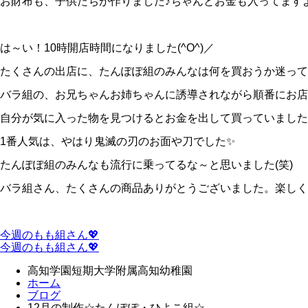
お財布も、子供たちが作りました♪ちゃんとお金も入ってますよ～(*
は～い！10時開店時間になりました(^O^)／
たくさんの出店に、たんぽぽ組のみんなは何を買おうか迷ってい
バラ組の、お兄ちゃんお姉ちゃんに誘導されながら順番にお店
自分が気に入った物を見つけるとお金を出して買っていました
1番人気は、やはり鬼滅の刃のお面や刀でした✨
たんぽぽ組のみんなも流行に乗ってるな～と思いました(笑)
バラ組さん、たくさんの商品ありがとうございました。楽しく
今週のもも組さん💖
今週のもも組さん💖
高知学園短期大学附属高知幼稚園
ホーム
ブログ
12月の制作☆たんぽぽ・ひよこ組☆