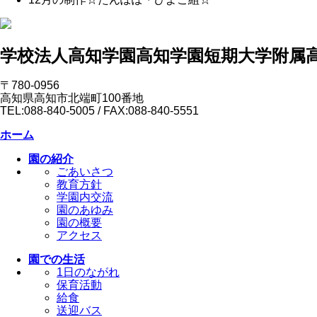
学校法人高知学園
高知学園短期大学附属
〒780-0956
高知県高知市北端町100番地
TEL:088-840-5005 / FAX:088-840-5551
ホーム
園の紹介
ごあいさつ
教育方針
学園内交流
園のあゆみ
園の概要
アクセス
園での生活
1日のながれ
保育活動
給食
送迎バス