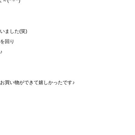
^-^*)
ました(笑)
を回り
♪
お買い物ができて嬉しかったです♪