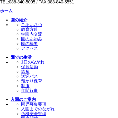
TEL:088-840-5005 / FAX:088-840-5551
ホーム
園の紹介
ごあいさつ
教育方針
学園内交流
園のあゆみ
園の概要
アクセス
園での生活
1日のながれ
保育活動
給食
送迎バス
預かり保育
制服
年間行事
入園のご案内
園児募集要項
入園までのながれ
危機安全管理