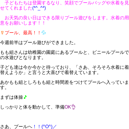
子どもたちは登園するなり、笑顔でプールバッグや水着を見
せてくれました
(*^_^*)
お天気の良い日はできる限りプール遊びをします。水着の用
意をお願いします！！
👙
プール、最高！！
💦
今週前半はプール遊びができました。
もも組さんは幼稚園の園庭にあるプールと、ビニールプールで
の水遊びとなります。
子ども達は今か今かと待っており、「さあ、そろそろ水着に着
替えようか」と言うと大喜びで着替えています。
あかもも組としろもも組と時間差をつけてプールへ入っていま
す。
まずは体操
🎵
しっかりと体を動かして、準備
OK👌
さあ、プールへ
！！(^O^)／