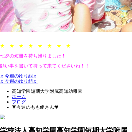
★ ★ ★ ★ ★ ★ ★ ★
七夕の短冊を持ち帰りました！
願い事を書いて持って来てくださいね！！
♬今週のゆり組♬
♬今週のゆり組♬
高知学園短期大学附属高知幼稚園
ホーム
ブログ
💗今週のもも組さん💗
学校法人高知学園
高知学園短期大学附属