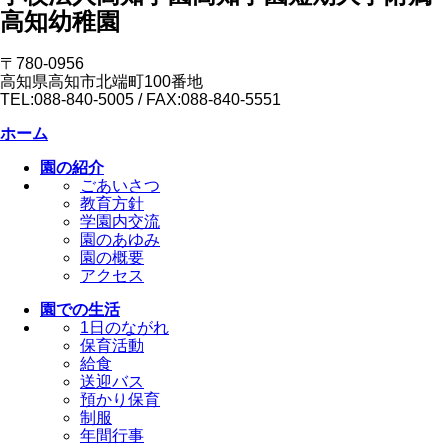
高知幼稚園
〒780-0956
高知県高知市北端町100番地
TEL:088-840-5005 / FAX:088-840-5551
ホーム
園の紹介
ごあいさつ
教育方針
学園内交流
園のあゆみ
園の概要
アクセス
園での生活
1日のながれ
保育活動
給食
送迎バス
預かり保育
制服
年間行事