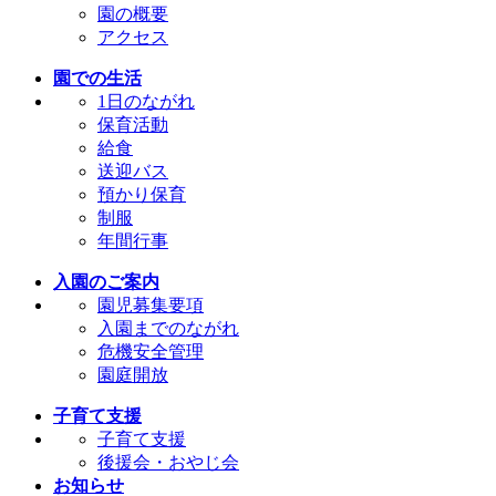
園の概要
アクセス
園での生活
1日のながれ
保育活動
給食
送迎バス
預かり保育
制服
年間行事
入園のご案内
園児募集要項
入園までのながれ
危機安全管理
園庭開放
子育て支援
子育て支援
後援会・おやじ会
お知らせ